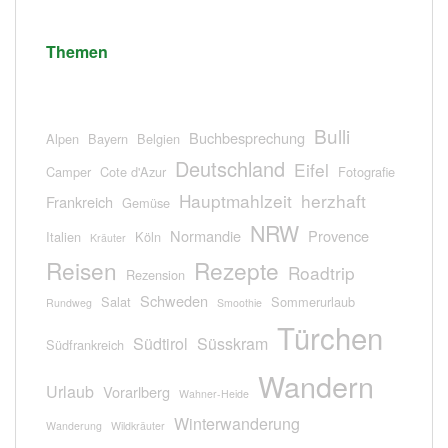
Themen
Bulli
Buchbesprechung
Alpen
Bayern
Belgien
Deutschland
Eifel
Camper
Cote d'Azur
Fotografie
Hauptmahlzeit
herzhaft
Frankreich
Gemüse
NRW
Normandie
Provence
Italien
Köln
Kräuter
Reisen
Rezepte
Roadtrip
Rezension
Schweden
Salat
Sommerurlaub
Rundweg
Smoothie
Türchen
Südtirol
Süsskram
Südfrankreich
Wandern
Urlaub
Vorarlberg
Wahner-Heide
Winterwanderung
Wanderung
Wildkräuter