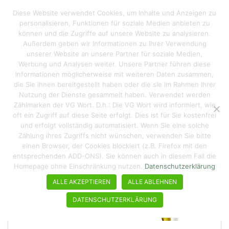
S
Reisen macht hungrig
Diese Website verwendet Cookies, um Inhalte und Anzeigen zu
TOGGLE
k
personalisieren, Funktionen für soziale Medien anbieten zu
i
können und die Zugriffe auf unsere Website zu analysieren.
p
Außerdem geben wir Informationen zu Ihrer Verwendung
t
unserer Website an unsere Partner für soziale Medien,
o
Werbung und Analysen weiter. Unsere Partner führen diese
Informationen möglicherweise mit weiteren Daten zusammen,
m
die Sie ihnen bereitgestellt haben oder die sie im Rahmen Ihrer
a
Nutzung der Dienste gesammelt haben. Verwendet werden
i
Zählmarken der VG Wort. D.h.: Die VG Wort wird informiert, wie
n
oft ein Zugriff auf diese Seite erfolgt. Dies ist für Sie kostenfrei
c
und erfolgt vollständig automatisiert. Wenn Sie eine solche
o
Zählung ihres Zugriffs nicht wünschen, verwenden Sie bitte
n
einen Browser, der Cookies blockiert (z.B. Firefox mit den
entsprechenden ADD-ONS). Sie können auch in diesem Fall die
t
Homepage ohne Einschränkung nutzen.
Datenschutzerklärung
e
n
ALLE AKZEPTIEREN
ALLE ABLEHNEN
t
DATENSCHUTZERKLÄRUNG