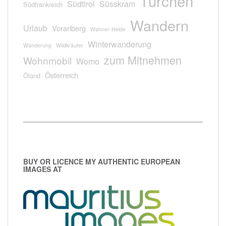
Türchen
Südtirol
Süsskram
Südfrankreich
Wandern
Urlaub
Vorarlberg
Wahner-Heide
Winterwanderung
Wanderung
Wildkräuter
zum Mitnehmen
Wohnmobil
Womo
Österreich
Öland
BUY OR LICENCE MY AUTHENTIC EUROPEAN
IMAGES AT