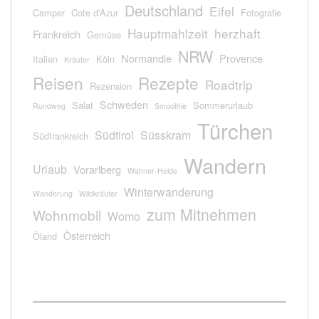
Deutschland
Eifel
Camper
Cote d'Azur
Fotografie
Hauptmahlzeit
herzhaft
Frankreich
Gemüse
NRW
Normandie
Provence
Italien
Köln
Kräuter
Reisen
Rezepte
Roadtrip
Rezension
Schweden
Salat
Sommerurlaub
Rundweg
Smoothie
Türchen
Südtirol
Süsskram
Südfrankreich
Wandern
Urlaub
Vorarlberg
Wahner-Heide
Winterwanderung
Wanderung
Wildkräuter
zum Mitnehmen
Wohnmobil
Womo
Österreich
Öland