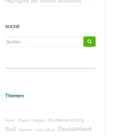
Highlights auf meiner Bucketlist
SUCHE
Suchen
nach:
Themen
Buchbesprechung
Alpen
Bayern
Belgien
Deutschland
Bulli
Camper
Cote d'Azur