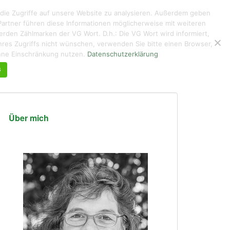
 die Zugriffe auf unsere Website zu analysieren. Außerdem geben
artner führen diese Informationen möglicherweise mit weiteren
den Zählmarken der VG Wort. D.h.: Die VG Wort wird informiert,
g ihres Zugriffs nicht wünschen, verwenden Sie bitte einen Browser,
KUNTERBUNTES
ÜBER MICH DE/EN
KONTAKT
ohne Einschränkung nutzen.
Datenschutzerklärung
G
Über mich