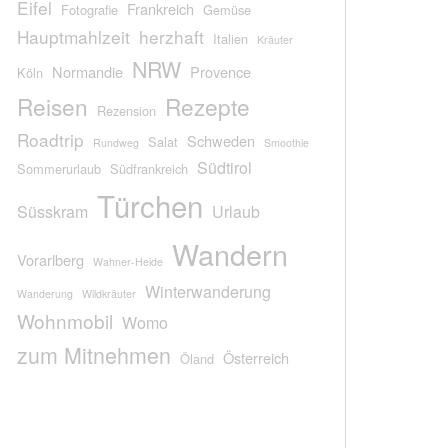
Eifel
Frankreich
Fotografie
Gemüse
Hauptmahlzeit
herzhaft
Italien
Kräuter
NRW
Normandie
Provence
Köln
Reisen
Rezepte
Rezension
Roadtrip
Schweden
Salat
Rundweg
Smoothie
Südtirol
Sommerurlaub
Südfrankreich
Türchen
Süsskram
Urlaub
Wandern
Vorarlberg
Wahner-Heide
Winterwanderung
Wanderung
Wildkräuter
Wohnmobil
Womo
zum Mitnehmen
Österreich
Öland