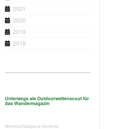
2021
2020
2019
2018
Unterwegs als Outdoorweltenscout für
das Wandermagazin
Wehebachtalsperre-Nordeifel