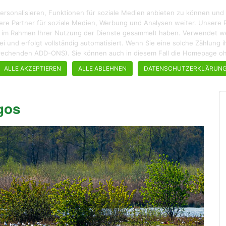
rsonalisieren, Funktionen für soziale Medien anbieten zu können und
ere Partner für soziale Medien, Werbung und Analysen weiter. Unsere P
ie im Rahmen Ihrer Nutzung der Dienste gesammelt haben. Verwendet wer
enfrei und erfolgt vollständig automatisiert. Wenn Sie eine solche Zählun
ROADTRIPS
WANDERN
STÄDTEBUMMEL
REZEPTE
tsprechenden ADD-ONS). Sie können auch in diesem Fall die Homepage 
ALLE AKZEPTIEREN
ALLE ABLEHNEN
DATENSCHUTZERKLÄRUN
gos