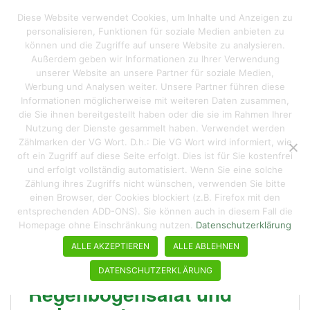
S
Reisen macht hungrig
Diese Website verwendet Cookies, um Inhalte und Anzeigen zu
TOGGLE
k
personalisieren, Funktionen für soziale Medien anbieten zu
i
können und die Zugriffe auf unsere Website zu analysieren.
p
Außerdem geben wir Informationen zu Ihrer Verwendung
t
unserer Website an unsere Partner für soziale Medien,
Schlagwort:
Rezepte
o
Werbung und Analysen weiter. Unsere Partner führen diese
Informationen möglicherweise mit weiteren Daten zusammen,
m
die Sie ihnen bereitgestellt haben oder die sie im Rahmen Ihrer
a
Nutzung der Dienste gesammelt haben. Verwendet werden
i
Zählmarken der VG Wort. D.h.: Die VG Wort wird informiert, wie
n
oft ein Zugriff auf diese Seite erfolgt. Dies ist für Sie kostenfrei
c
und erfolgt vollständig automatisiert. Wenn Sie eine solche
o
Zählung ihres Zugriffs nicht wünschen, verwenden Sie bitte
n
einen Browser, der Cookies blockiert (z.B. Firefox mit den
entsprechenden ADD-ONS). Sie können auch in diesem Fall die
t
Homepage ohne Einschränkung nutzen.
Datenschutzerklärung
e
n
ALLE AKZEPTIEREN
ALLE ABLEHNEN
t
DATENSCHUTZERKLÄRUNG
Regenbogensalat und