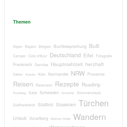
Themen
Bulli
Buchbesprechung
Alpen
Bayern
Belgien
Deutschland
Eifel
Camper
Cote d'Azur
Fotografie
Hauptmahlzeit
herzhaft
Frankreich
Gemüse
NRW
Normandie
Provence
Italien
Köln
Kräuter
Reisen
Rezepte
Roadtrip
Rezension
Schweden
Salat
Sommerurlaub
Rundweg
Smoothie
Türchen
Südtirol
Süsskram
Südfrankreich
Wandern
Urlaub
Vorarlberg
Wahner-Heide