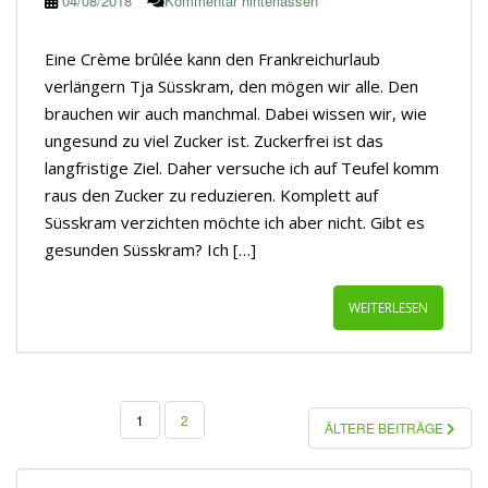
04/08/2018
Kommentar hinterlassen
Eine Crème brûlée kann den Frankreichurlaub
verlängern Tja Süsskram, den mögen wir alle. Den
brauchen wir auch manchmal. Dabei wissen wir, wie
ungesund zu viel Zucker ist. Zuckerfrei ist das
langfristige Ziel. Daher versuche ich auf Teufel komm
raus den Zucker zu reduzieren. Komplett auf
Süsskram verzichten möchte ich aber nicht. Gibt es
gesunden Süsskram? Ich […]
WEITERLESEN
SEITENNUMMERIERUNG
1
2
ÄLTERE BEITRÄGE
DER
BEITRÄGE