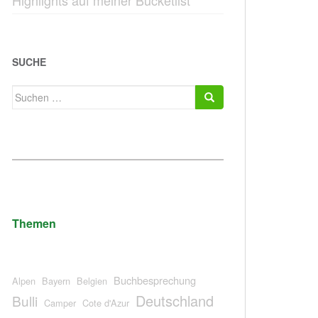
Highlights auf meiner Bucketlist
SUCHE
Suchen
nach:
Themen
Buchbesprechung
Alpen
Bayern
Belgien
Deutschland
Bulli
Camper
Cote d'Azur