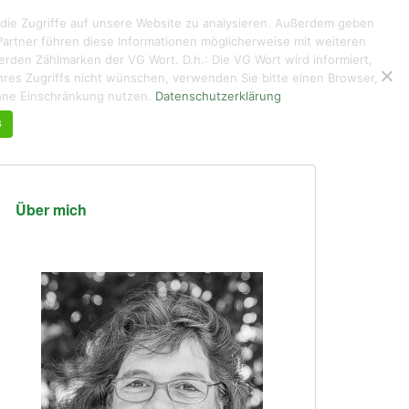
 die Zugriffe auf unsere Website zu analysieren. Außerdem geben
artner führen diese Informationen möglicherweise mit weiteren
den Zählmarken der VG Wort. D.h.: Die VG Wort wird informiert,
g ihres Zugriffs nicht wünschen, verwenden Sie bitte einen Browser,
KUNTERBUNTES
ÜBER MICH DE/EN
KONTAKT
ohne Einschränkung nutzen.
Datenschutzerklärung
G
Über mich