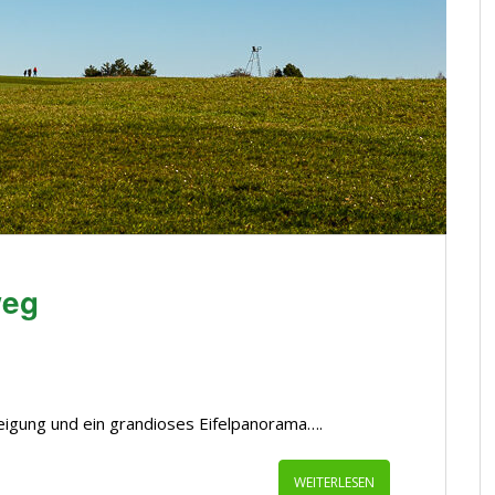
weg
eigung und ein grandioses Eifelpanorama….
WEITERLESEN