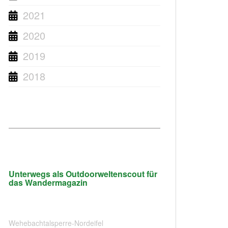
2021
2020
2019
2018
Unterwegs als Outdoorweltenscout für
das Wandermagazin
Wehebachtalsperre-Nordeifel