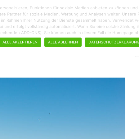
rsonalisieren, Funktionen für soziale Medien anbieten zu können und
ere Partner für soziale Medien, Werbung und Analysen weiter. Unsere P
ie im Rahmen Ihrer Nutzung der Dienste gesammelt haben. Verwendet wer
enfrei und erfolgt vollständig automatisiert. Wenn Sie eine solche Zählun
ROADTRIPS
WANDERN
STÄDTEBUMMEL
REZEPTE
tsprechenden ADD-ONS). Sie können auch in diesem Fall die Homepage 
ALLE AKZEPTIEREN
ALLE ABLEHNEN
DATENSCHUTZERKLÄRUN