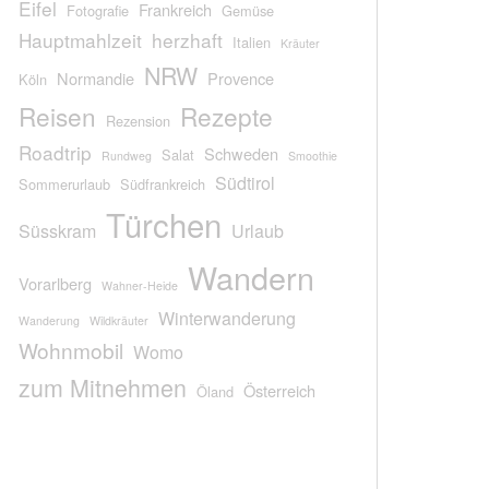
Eifel
Frankreich
Fotografie
Gemüse
Hauptmahlzeit
herzhaft
Italien
Kräuter
NRW
Normandie
Provence
Köln
Reisen
Rezepte
Rezension
Roadtrip
Schweden
Salat
Rundweg
Smoothie
Südtirol
Sommerurlaub
Südfrankreich
Türchen
Süsskram
Urlaub
Wandern
Vorarlberg
Wahner-Heide
Winterwanderung
Wanderung
Wildkräuter
Wohnmobil
Womo
zum Mitnehmen
Österreich
Öland