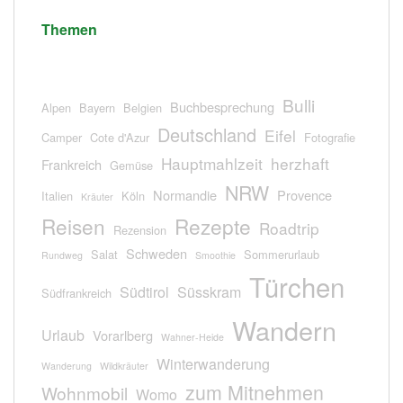
Themen
Bulli
Buchbesprechung
Alpen
Bayern
Belgien
Deutschland
Eifel
Camper
Cote d'Azur
Fotografie
Hauptmahlzeit
herzhaft
Frankreich
Gemüse
NRW
Normandie
Provence
Italien
Köln
Kräuter
Reisen
Rezepte
Roadtrip
Rezension
Schweden
Salat
Sommerurlaub
Rundweg
Smoothie
Türchen
Südtirol
Süsskram
Südfrankreich
Wandern
Urlaub
Vorarlberg
Wahner-Heide
Winterwanderung
Wanderung
Wildkräuter
zum Mitnehmen
Wohnmobil
Womo