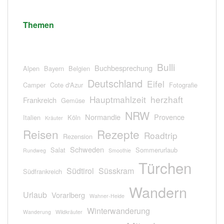
Themen
Bulli
Buchbesprechung
Alpen
Bayern
Belgien
Deutschland
Eifel
Camper
Cote d'Azur
Fotografie
Hauptmahlzeit
herzhaft
Frankreich
Gemüse
NRW
Normandie
Provence
Italien
Köln
Kräuter
Reisen
Rezepte
Roadtrip
Rezension
Schweden
Salat
Sommerurlaub
Rundweg
Smoothie
Türchen
Südtirol
Süsskram
Südfrankreich
Wandern
Urlaub
Vorarlberg
Wahner-Heide
Winterwanderung
Wanderung
Wildkräuter