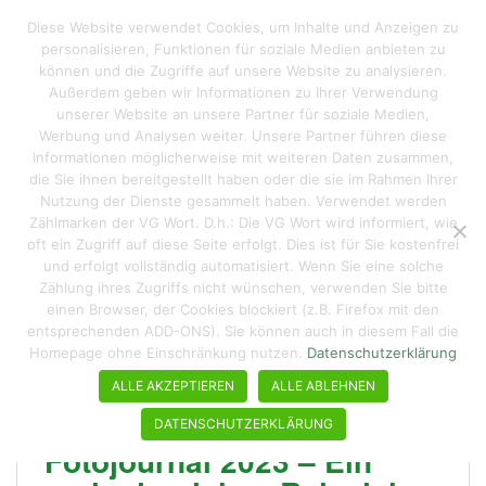
S
Reisen macht hungrig
Diese Website verwendet Cookies, um Inhalte und Anzeigen zu
TOGGLE
k
personalisieren, Funktionen für soziale Medien anbieten zu
i
können und die Zugriffe auf unsere Website zu analysieren.
p
Außerdem geben wir Informationen zu Ihrer Verwendung
t
unserer Website an unsere Partner für soziale Medien,
Kategorie:
Sonstiges
o
Werbung und Analysen weiter. Unsere Partner führen diese
Informationen möglicherweise mit weiteren Daten zusammen,
m
die Sie ihnen bereitgestellt haben oder die sie im Rahmen Ihrer
a
Nutzung der Dienste gesammelt haben. Verwendet werden
i
Zählmarken der VG Wort. D.h.: Die VG Wort wird informiert, wie
n
oft ein Zugriff auf diese Seite erfolgt. Dies ist für Sie kostenfrei
c
und erfolgt vollständig automatisiert. Wenn Sie eine solche
o
Zählung ihres Zugriffs nicht wünschen, verwenden Sie bitte
n
einen Browser, der Cookies blockiert (z.B. Firefox mit den
entsprechenden ADD-ONS). Sie können auch in diesem Fall die
t
Homepage ohne Einschränkung nutzen.
Datenschutzerklärung
e
n
ALLE AKZEPTIEREN
ALLE ABLEHNEN
t
DATENSCHUTZERKLÄRUNG
Fotojournal 2023 – Ein