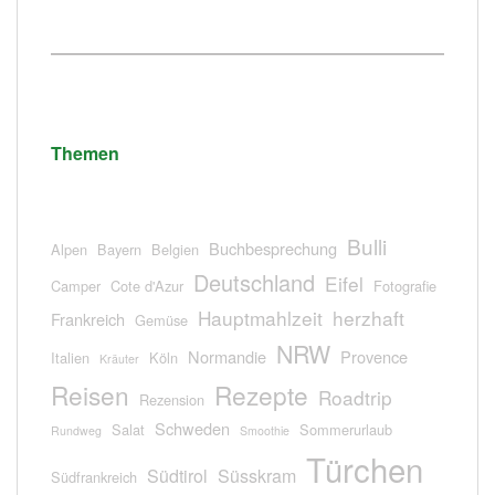
Themen
Bulli
Buchbesprechung
Alpen
Bayern
Belgien
Deutschland
Eifel
Camper
Cote d'Azur
Fotografie
Hauptmahlzeit
herzhaft
Frankreich
Gemüse
NRW
Normandie
Provence
Italien
Köln
Kräuter
Reisen
Rezepte
Roadtrip
Rezension
Schweden
Salat
Sommerurlaub
Rundweg
Smoothie
Türchen
Südtirol
Süsskram
Südfrankreich