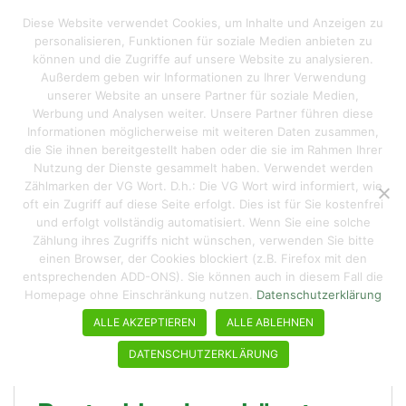
S
Reisen macht hungrig
Diese Website verwendet Cookies, um Inhalte und Anzeigen zu
TOGGLE
k
personalisieren, Funktionen für soziale Medien anbieten zu
i
können und die Zugriffe auf unsere Website zu analysieren.
p
Außerdem geben wir Informationen zu Ihrer Verwendung
t
unserer Website an unsere Partner für soziale Medien,
Schlagwort:
Baden-
o
Werbung und Analysen weiter. Unsere Partner führen diese
Württemberg
Informationen möglicherweise mit weiteren Daten zusammen,
m
die Sie ihnen bereitgestellt haben oder die sie im Rahmen Ihrer
a
Nutzung der Dienste gesammelt haben. Verwendet werden
i
Zählmarken der VG Wort. D.h.: Die VG Wort wird informiert, wie
n
oft ein Zugriff auf diese Seite erfolgt. Dies ist für Sie kostenfrei
c
und erfolgt vollständig automatisiert. Wenn Sie eine solche
o
Zählung ihres Zugriffs nicht wünschen, verwenden Sie bitte
n
einen Browser, der Cookies blockiert (z.B. Firefox mit den
entsprechenden ADD-ONS). Sie können auch in diesem Fall die
t
Homepage ohne Einschränkung nutzen.
Datenschutzerklärung
e
n
ALLE AKZEPTIEREN
ALLE ABLEHNEN
t
DATENSCHUTZERKLÄRUNG