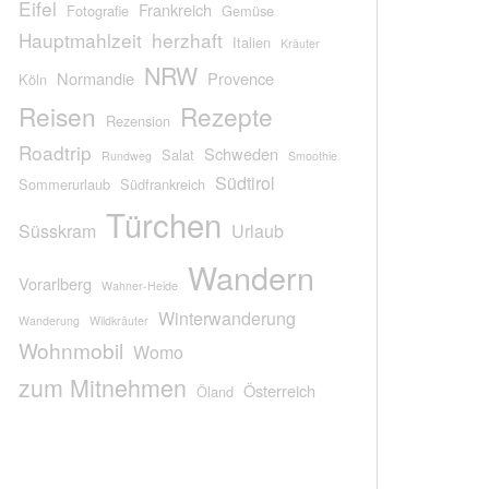
Eifel
Frankreich
Fotografie
Gemüse
Hauptmahlzeit
herzhaft
Italien
Kräuter
NRW
Normandie
Provence
Köln
Reisen
Rezepte
Rezension
Roadtrip
Schweden
Salat
Rundweg
Smoothie
Südtirol
Sommerurlaub
Südfrankreich
Türchen
Süsskram
Urlaub
Wandern
Vorarlberg
Wahner-Heide
Winterwanderung
Wanderung
Wildkräuter
Wohnmobil
Womo
zum Mitnehmen
Österreich
Öland