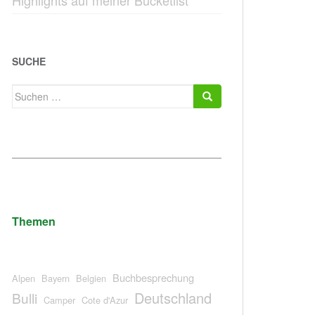
Highlights auf meiner Bucketlist
SUCHE
Suchen
nach:
Themen
Buchbesprechung
Alpen
Bayern
Belgien
Deutschland
Bulli
Camper
Cote d'Azur