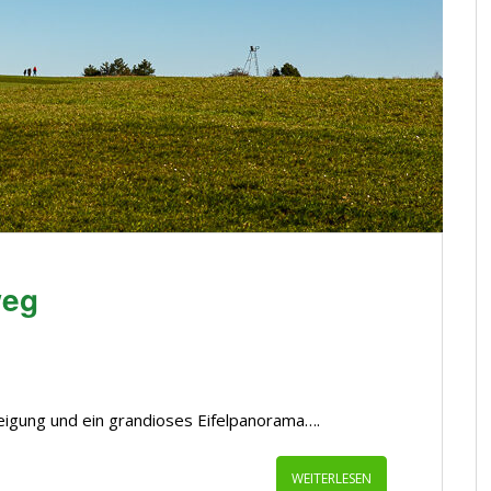
weg
eigung und ein grandioses Eifelpanorama….
WEITERLESEN