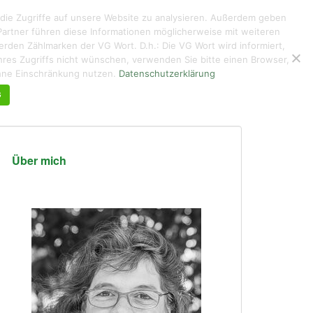
 die Zugriffe auf unsere Website zu analysieren. Außerdem geben
artner führen diese Informationen möglicherweise mit weiteren
den Zählmarken der VG Wort. D.h.: Die VG Wort wird informiert,
g ihres Zugriffs nicht wünschen, verwenden Sie bitte einen Browser,
KUNTERBUNTES
ÜBER MICH DE/EN
KONTAKT
ohne Einschränkung nutzen.
Datenschutzerklärung
G
Über mich