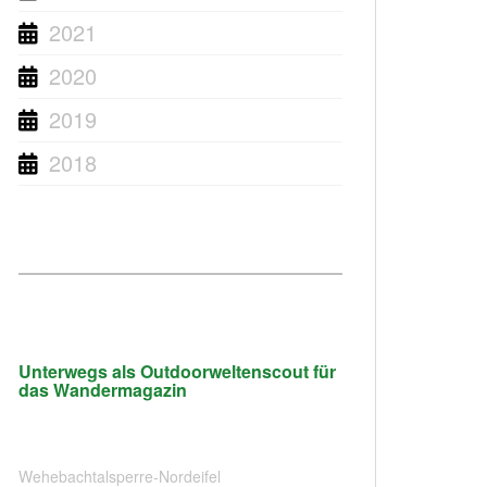
2021
2020
2019
2018
Unterwegs als Outdoorweltenscout für
das Wandermagazin
Wehebachtalsperre-Nordeifel