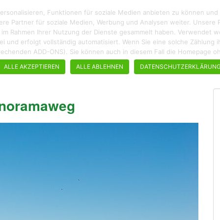
rsonalisieren, Funktionen für soziale Medien anbieten zu können und
ere Partner für soziale Medien, Werbung und Analysen weiter. Unsere P
ie im Rahmen Ihrer Nutzung der Dienste gesammelt haben. Verwendet wer
enfrei und erfolgt vollständig automatisiert. Wenn Sie eine solche Zählun
ROADTRIPS
WANDERN
STÄDTEBUMMEL
REZEPTE
tsprechenden ADD-ONS). Sie können auch in diesem Fall die Homepage 
ALLE AKZEPTIEREN
ALLE ABLEHNEN
DATENSCHUTZERKLÄRUN
anoramaweg