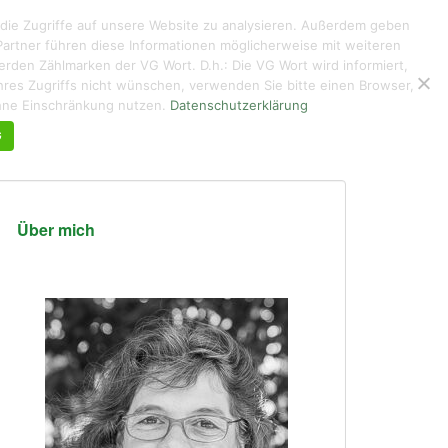
 die Zugriffe auf unsere Website zu analysieren. Außerdem geben
artner führen diese Informationen möglicherweise mit weiteren
den Zählmarken der VG Wort. D.h.: Die VG Wort wird informiert,
g ihres Zugriffs nicht wünschen, verwenden Sie bitte einen Browser,
KUNTERBUNTES
ÜBER MICH DE/EN
KONTAKT
ohne Einschränkung nutzen.
Datenschutzerklärung
G
Über mich