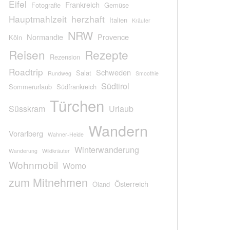
Eifel
Frankreich
Fotografie
Gemüse
Hauptmahlzeit
herzhaft
Italien
Kräuter
NRW
Normandie
Provence
Köln
Reisen
Rezepte
Rezension
Roadtrip
Schweden
Salat
Rundweg
Smoothie
Südtirol
Sommerurlaub
Südfrankreich
Türchen
Süsskram
Urlaub
Wandern
Vorarlberg
Wahner-Heide
Winterwanderung
Wanderung
Wildkräuter
Wohnmobil
Womo
zum Mitnehmen
Österreich
Öland