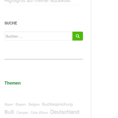
Highlights auf meiner Bucketlist
SUCHE
Suchen
nach:
Themen
Buchbesprechung
Alpen
Bayern
Belgien
Deutschland
Bulli
Camper
Cote d'Azur