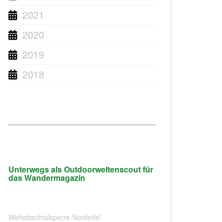
2021
2020
2019
2018
Unterwegs als Outdoorweltenscout für
das Wandermagazin
Wehebachtalsperre-Nordeifel