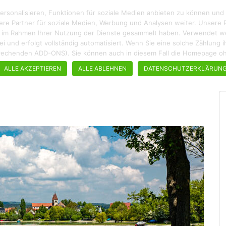
rsonalisieren, Funktionen für soziale Medien anbieten zu können und
ere Partner für soziale Medien, Werbung und Analysen weiter. Unsere P
ie im Rahmen Ihrer Nutzung der Dienste gesammelt haben. Verwendet wer
enfrei und erfolgt vollständig automatisiert. Wenn Sie eine solche Zählun
ROADTRIPS
WANDERN
STÄDTEBUMMEL
REZEPTE
tsprechenden ADD-ONS). Sie können auch in diesem Fall die Homepage 
ALLE AKZEPTIEREN
ALLE ABLEHNEN
DATENSCHUTZERKLÄRUN