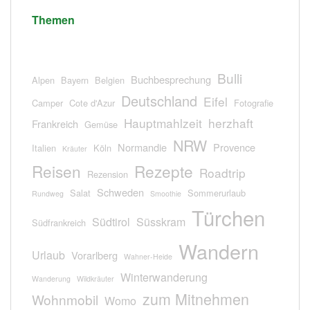
Themen
Bulli
Buchbesprechung
Alpen
Bayern
Belgien
Deutschland
Eifel
Camper
Cote d'Azur
Fotografie
Hauptmahlzeit
herzhaft
Frankreich
Gemüse
NRW
Normandie
Provence
Italien
Köln
Kräuter
Reisen
Rezepte
Roadtrip
Rezension
Schweden
Salat
Sommerurlaub
Rundweg
Smoothie
Türchen
Südtirol
Süsskram
Südfrankreich
Wandern
Urlaub
Vorarlberg
Wahner-Heide
Winterwanderung
Wanderung
Wildkräuter
zum Mitnehmen
Wohnmobil
Womo