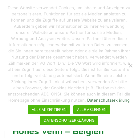
S
Reisen macht hungrig
Diese Website verwendet Cookies, um Inhalte und Anzeigen zu
TOGGLE
k
personalisieren, Funktionen für soziale Medien anbieten zu
i
können und die Zugriffe auf unsere Website zu analysieren.
p
Außerdem geben wir Informationen zu Ihrer Verwendung
t
unserer Website an unsere Partner für soziale Medien,
Schlagwort:
Hohes Venn
o
Werbung und Analysen weiter. Unsere Partner führen diese
Informationen möglicherweise mit weiteren Daten zusammen,
m
die Sie ihnen bereitgestellt haben oder die sie im Rahmen Ihrer
a
Nutzung der Dienste gesammelt haben. Verwendet werden
i
Zählmarken der VG Wort. D.h.: Die VG Wort wird informiert, wie
n
oft ein Zugriff auf diese Seite erfolgt. Dies ist für Sie kostenfrei
c
und erfolgt vollständig automatisiert. Wenn Sie eine solche
o
Zählung ihres Zugriffs nicht wünschen, verwenden Sie bitte
n
einen Browser, der Cookies blockiert (z.B. Firefox mit den
entsprechenden ADD-ONS). Sie können auch in diesem Fall die
t
Homepage ohne Einschränkung nutzen.
Datenschutzerklärung
e
n
ALLE AKZEPTIEREN
ALLE ABLEHNEN
t
DATENSCHUTZERKLÄRUNG
Hohes Venn – Belgien