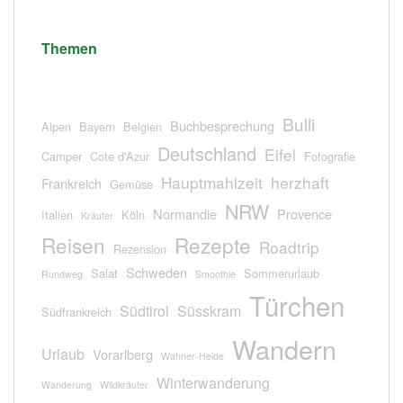
Themen
Bulli
Buchbesprechung
Alpen
Bayern
Belgien
Deutschland
Eifel
Camper
Cote d'Azur
Fotografie
Hauptmahlzeit
herzhaft
Frankreich
Gemüse
NRW
Normandie
Provence
Italien
Köln
Kräuter
Reisen
Rezepte
Roadtrip
Rezension
Schweden
Salat
Sommerurlaub
Rundweg
Smoothie
Türchen
Südtirol
Süsskram
Südfrankreich
Wandern
Urlaub
Vorarlberg
Wahner-Heide
Winterwanderung
Wanderung
Wildkräuter