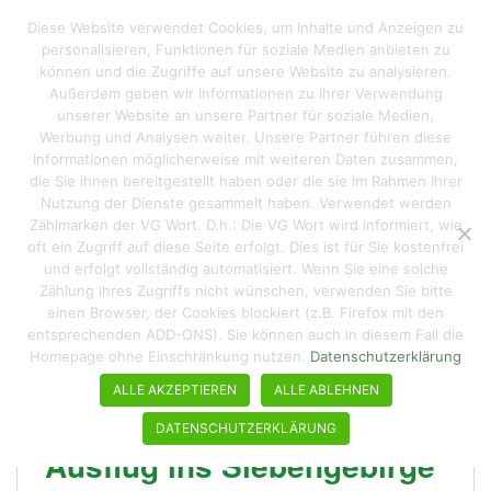
S
Reisen macht hungrig
Diese Website verwendet Cookies, um Inhalte und Anzeigen zu
TOGGLE
k
personalisieren, Funktionen für soziale Medien anbieten zu
i
können und die Zugriffe auf unsere Website zu analysieren.
p
Außerdem geben wir Informationen zu Ihrer Verwendung
t
unserer Website an unsere Partner für soziale Medien,
Schlagwort:
Königswinter
o
Werbung und Analysen weiter. Unsere Partner führen diese
Informationen möglicherweise mit weiteren Daten zusammen,
m
die Sie ihnen bereitgestellt haben oder die sie im Rahmen Ihrer
a
Nutzung der Dienste gesammelt haben. Verwendet werden
i
Zählmarken der VG Wort. D.h.: Die VG Wort wird informiert, wie
n
oft ein Zugriff auf diese Seite erfolgt. Dies ist für Sie kostenfrei
c
und erfolgt vollständig automatisiert. Wenn Sie eine solche
o
Zählung ihres Zugriffs nicht wünschen, verwenden Sie bitte
n
einen Browser, der Cookies blockiert (z.B. Firefox mit den
entsprechenden ADD-ONS). Sie können auch in diesem Fall die
t
Homepage ohne Einschränkung nutzen.
Datenschutzerklärung
e
n
ALLE AKZEPTIEREN
ALLE ABLEHNEN
t
DATENSCHUTZERKLÄRUNG
Ausflug ins Siebengebirge