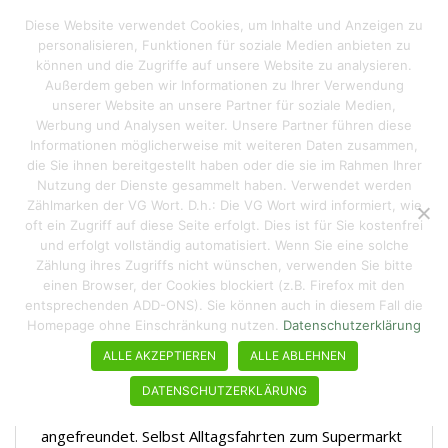
S
Reisen macht hungrig
Diese Website verwendet Cookies, um Inhalte und Anzeigen zu
TOGGLE
k
personalisieren, Funktionen für soziale Medien anbieten zu
i
können und die Zugriffe auf unsere Website zu analysieren.
p
Außerdem geben wir Informationen zu Ihrer Verwendung
t
unserer Website an unsere Partner für soziale Medien,
Schlagwort:
Komfort
o
Werbung und Analysen weiter. Unsere Partner führen diese
Informationen möglicherweise mit weiteren Daten zusammen,
m
die Sie ihnen bereitgestellt haben oder die sie im Rahmen Ihrer
a
Bulli und Komfort? – lässt
Nutzung der Dienste gesammelt haben. Verwendet werden
i
Zählmarken der VG Wort. D.h.: Die VG Wort wird informiert, wie
sich einrichten
n
oft ein Zugriff auf diese Seite erfolgt. Dies ist für Sie kostenfrei
c
und erfolgt vollständig automatisiert. Wenn Sie eine solche
o
Zählung ihres Zugriffs nicht wünschen, verwenden Sie bitte
03/02/2023
Kommentar hinterlassen
n
einen Browser, der Cookies blockiert (z.B. Firefox mit den
entsprechenden ADD-ONS). Sie können auch in diesem Fall die
t
Homepage ohne Einschränkung nutzen.
Datenschutzerklärung
e
Bulli und Komfort schließt sich nicht aus. Ursprünglich
n
ALLE AKZEPTIEREN
ALLE ABLEHNEN
waren wir ja an einem "richtigen" Wohnmobil
t
interessiert, doch dann kam alles anders. Inzwischen
DATENSCHUTZERKLÄRUNG
haben wir uns mit unserem Türchenmobil super gut
angefreundet. Selbst Alltagsfahrten zum Supermarkt