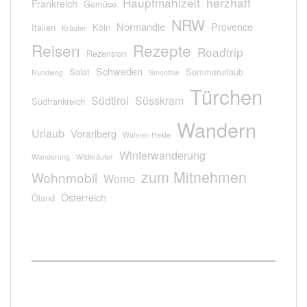
Hauptmahlzeit
herzhaft
Frankreich
Gemüse
NRW
Normandie
Provence
Italien
Köln
Kräuter
Reisen
Rezepte
Roadtrip
Rezension
Schweden
Salat
Sommerurlaub
Rundweg
Smoothie
Türchen
Südtirol
Süsskram
Südfrankreich
Wandern
Urlaub
Vorarlberg
Wahner-Heide
Winterwanderung
Wanderung
Wildkräuter
zum Mitnehmen
Wohnmobil
Womo
Österreich
Öland