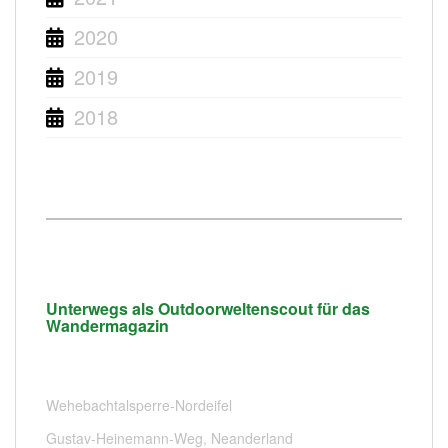
2020
2019
2018
Unterwegs als Outdoorweltenscout für das
Wandermagazin
Wehebachtalsperre-Nordeifel
Gustav-Heinemann-Weg, Neanderland