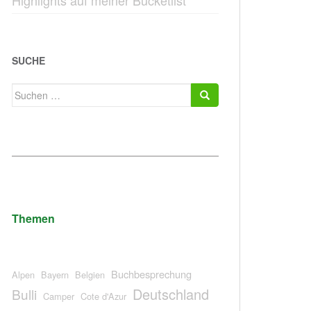
Highlights auf meiner Bucketlist
SUCHE
Suchen
nach:
Themen
Buchbesprechung
Alpen
Bayern
Belgien
Deutschland
Bulli
Camper
Cote d'Azur