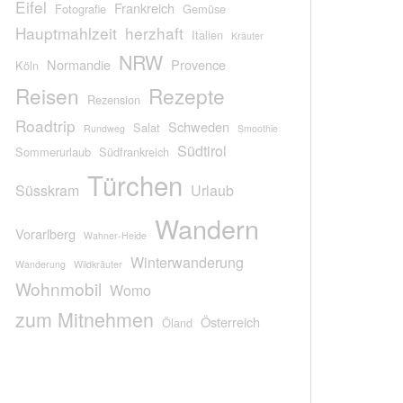
Eifel
Frankreich
Fotografie
Gemüse
Hauptmahlzeit
herzhaft
Italien
Kräuter
NRW
Normandie
Provence
Köln
Reisen
Rezepte
Rezension
Roadtrip
Schweden
Salat
Rundweg
Smoothie
Südtirol
Sommerurlaub
Südfrankreich
Türchen
Süsskram
Urlaub
Wandern
Vorarlberg
Wahner-Heide
Winterwanderung
Wanderung
Wildkräuter
Wohnmobil
Womo
zum Mitnehmen
Österreich
Öland