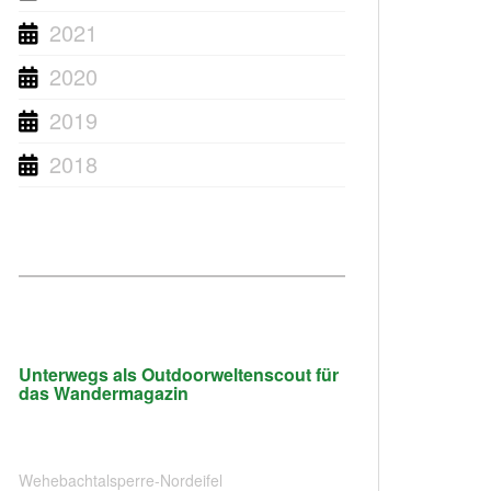
2021
2020
2019
2018
Unterwegs als Outdoorweltenscout für
das Wandermagazin
Wehebachtalsperre-Nordeifel