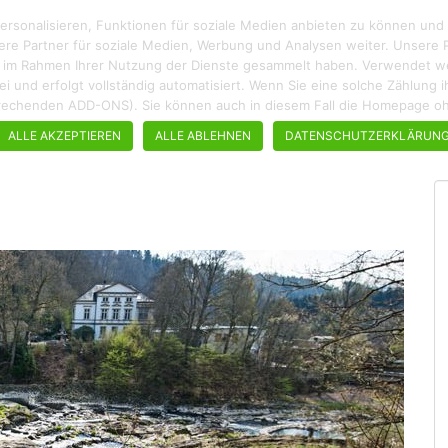
rsonalisieren, Funktionen für soziale Medien anbieten zu können und
ere Partner für soziale Medien, Werbung und Analysen weiter. Unsere P
ie im Rahmen Ihrer Nutzung der Dienste gesammelt haben. Verwendet wer
enfrei und erfolgt vollständig automatisiert. Wenn Sie eine solche Zählun
ROADTRIPS
WANDERN
STÄDTEBUMMEL
REZEPTE
tsprechenden ADD-ONS). Sie können auch in diesem Fall die Homepage 
ALLE AKZEPTIEREN
ALLE ABLEHNEN
DATENSCHUTZERKLÄRUN