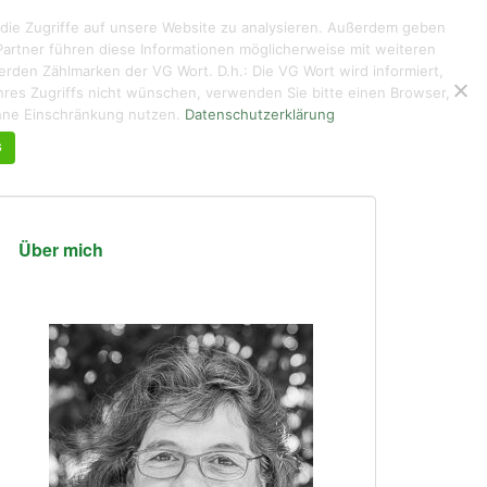
 die Zugriffe auf unsere Website zu analysieren. Außerdem geben
artner führen diese Informationen möglicherweise mit weiteren
den Zählmarken der VG Wort. D.h.: Die VG Wort wird informiert,
g ihres Zugriffs nicht wünschen, verwenden Sie bitte einen Browser,
KUNTERBUNTES
ÜBER MICH DE/EN
KONTAKT
ohne Einschränkung nutzen.
Datenschutzerklärung
G
Über mich