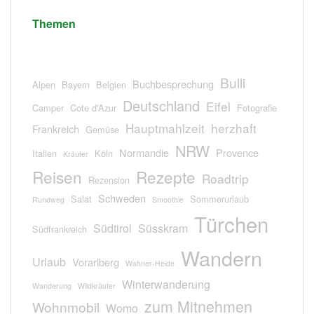
Themen
Bulli
Buchbesprechung
Alpen
Bayern
Belgien
Deutschland
Eifel
Camper
Cote d'Azur
Fotografie
Hauptmahlzeit
herzhaft
Frankreich
Gemüse
NRW
Normandie
Provence
Italien
Köln
Kräuter
Reisen
Rezepte
Roadtrip
Rezension
Schweden
Salat
Sommerurlaub
Rundweg
Smoothie
Türchen
Südtirol
Süsskram
Südfrankreich
Wandern
Urlaub
Vorarlberg
Wahner-Heide
Winterwanderung
Wanderung
Wildkräuter
zum Mitnehmen
Wohnmobil
Womo