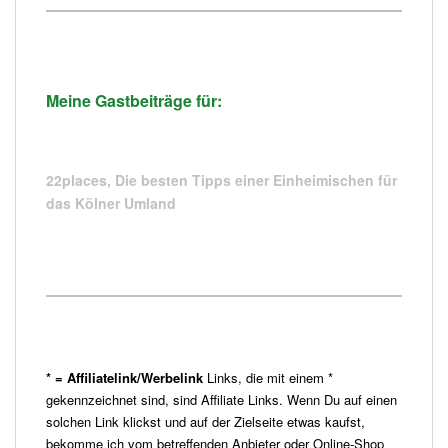
Meine Gastbeiträge für:
22places,
Die besten Tipps einer Einheimischen für
das Kölner Umland
* = Affiliatelink/Werbelink
Links, die mit einem *
gekennzeichnet sind, sind Affiliate Links. Wenn Du auf einen
solchen Link klickst und auf der Zielseite etwas kaufst,
bekomme ich vom betreffenden Anbieter oder Online-Shop