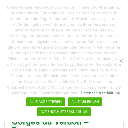
S
Reisen macht hungrig
Diese Website verwendet Cookies, um Inhalte und Anzeigen zu
TOGGLE
k
personalisieren, Funktionen für soziale Medien anbieten zu
i
können und die Zugriffe auf unsere Website zu analysieren.
p
Außerdem geben wir Informationen zu Ihrer Verwendung
t
unserer Website an unsere Partner für soziale Medien,
Schlagwort:
Meer
o
Werbung und Analysen weiter. Unsere Partner führen diese
Informationen möglicherweise mit weiteren Daten zusammen,
m
die Sie ihnen bereitgestellt haben oder die sie im Rahmen Ihrer
a
Nutzung der Dienste gesammelt haben. Verwendet werden
i
Zählmarken der VG Wort. D.h.: Die VG Wort wird informiert, wie
n
oft ein Zugriff auf diese Seite erfolgt. Dies ist für Sie kostenfrei
c
und erfolgt vollständig automatisiert. Wenn Sie eine solche
o
Zählung ihres Zugriffs nicht wünschen, verwenden Sie bitte
n
einen Browser, der Cookies blockiert (z.B. Firefox mit den
entsprechenden ADD-ONS). Sie können auch in diesem Fall die
t
Homepage ohne Einschränkung nutzen.
Datenschutzerklärung
e
n
ALLE AKZEPTIEREN
ALLE ABLEHNEN
t
DATENSCHUTZERKLÄRUNG
Gorges du Verdon –