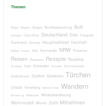
Themen
Bulli
Buchbesprechung
Alpen
Bayern
Belgien
Deutschland
Eifel
Camper
Cote d'Azur
Fotografie
Hauptmahlzeit
herzhaft
Frankreich
Gemüse
NRW
Normandie
Provence
Italien
Köln
Kräuter
Reisen
Rezepte
Roadtrip
Rezension
Schweden
Salat
Sommerurlaub
Rundweg
Smoothie
Türchen
Südtirol
Süsskram
Südfrankreich
Wandern
Urlaub
Vorarlberg
Wahner-Heide
Winterwanderung
Wanderung
Wildkräuter
zum Mitnehmen
Wohnmobil
Womo