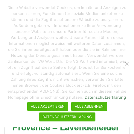
S
Reisen macht hungrig
Diese Website verwendet Cookies, um Inhalte und Anzeigen zu
TOGGLE
k
personalisieren, Funktionen für soziale Medien anbieten zu
i
können und die Zugriffe auf unsere Website zu analysieren.
p
Außerdem geben wir Informationen zu Ihrer Verwendung
t
unserer Website an unsere Partner für soziale Medien,
Schlagwort:
Muskateller-Salbei
o
Werbung und Analysen weiter. Unsere Partner führen diese
Informationen möglicherweise mit weiteren Daten zusammen,
m
die Sie ihnen bereitgestellt haben oder die sie im Rahmen Ihrer
a
Nutzung der Dienste gesammelt haben. Verwendet werden
i
Zählmarken der VG Wort. D.h.: Die VG Wort wird informiert, wie
n
oft ein Zugriff auf diese Seite erfolgt. Dies ist für Sie kostenfrei
c
und erfolgt vollständig automatisiert. Wenn Sie eine solche
o
Zählung ihres Zugriffs nicht wünschen, verwenden Sie bitte
n
einen Browser, der Cookies blockiert (z.B. Firefox mit den
entsprechenden ADD-ONS). Sie können auch in diesem Fall die
t
Homepage ohne Einschränkung nutzen.
Datenschutzerklärung
e
n
ALLE AKZEPTIEREN
ALLE ABLEHNEN
t
DATENSCHUTZERKLÄRUNG
Provence – Lavendelfelder