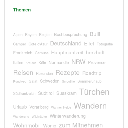
Themen
Bulli
Buchbesprechung
Alpen
Bayern
Belgien
Deutschland
Eifel
Camper
Cote d'Azur
Fotografie
Hauptmahlzeit
herzhaft
Frankreich
Gemüse
NRW
Normandie
Provence
Italien
Köln
Kräuter
Reisen
Rezepte
Roadtrip
Rezension
Schweden
Salat
Sommerurlaub
Rundweg
Smoothie
Türchen
Südtirol
Süsskram
Südfrankreich
Wandern
Urlaub
Vorarlberg
Wahner-Heide
Winterwanderung
Wanderung
Wildkräuter
zum Mitnehmen
Wohnmobil
Womo