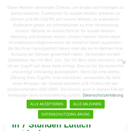
S
Reisen macht hungrig
Diese Website verwendet Cookies, um Inhalte und Anzeigen zu
TOGGLE
k
personalisieren, Funktionen für soziale Medien anbieten zu
i
können und die Zugriffe auf unsere Website zu analysieren.
p
Außerdem geben wir Informationen zu Ihrer Verwendung
t
unserer Website an unsere Partner für soziale Medien,
Schlagwort:
Opéra Royal
o
Werbung und Analysen weiter. Unsere Partner führen diese
Informationen möglicherweise mit weiteren Daten zusammen,
m
die Sie ihnen bereitgestellt haben oder die sie im Rahmen Ihrer
a
Nutzung der Dienste gesammelt haben. Verwendet werden
i
Zählmarken der VG Wort. D.h.: Die VG Wort wird informiert, wie
n
oft ein Zugriff auf diese Seite erfolgt. Dies ist für Sie kostenfrei
c
und erfolgt vollständig automatisiert. Wenn Sie eine solche
o
Zählung ihres Zugriffs nicht wünschen, verwenden Sie bitte
n
einen Browser, der Cookies blockiert (z.B. Firefox mit den
entsprechenden ADD-ONS). Sie können auch in diesem Fall die
t
Homepage ohne Einschränkung nutzen.
Datenschutzerklärung
e
n
ALLE AKZEPTIEREN
ALLE ABLEHNEN
t
DATENSCHUTZERKLÄRUNG
In 7 Stunden Lüttich