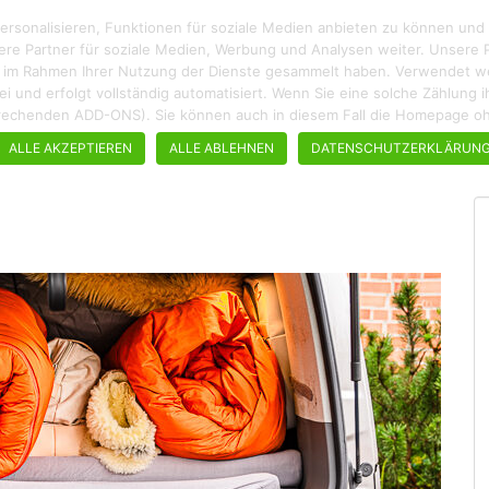
rsonalisieren, Funktionen für soziale Medien anbieten zu können und
ere Partner für soziale Medien, Werbung und Analysen weiter. Unsere P
ie im Rahmen Ihrer Nutzung der Dienste gesammelt haben. Verwendet wer
enfrei und erfolgt vollständig automatisiert. Wenn Sie eine solche Zählun
ROADTRIPS
WANDERN
STÄDTEBUMMEL
REZEPTE
tsprechenden ADD-ONS). Sie können auch in diesem Fall die Homepage 
ALLE AKZEPTIEREN
ALLE ABLEHNEN
DATENSCHUTZERKLÄRUN