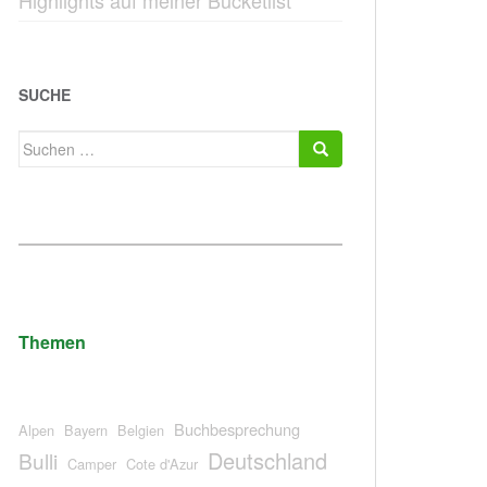
Highlights auf meiner Bucketlist
SUCHE
Suchen
nach:
Themen
Buchbesprechung
Alpen
Bayern
Belgien
Deutschland
Bulli
Camper
Cote d'Azur