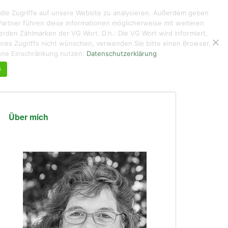
 die Zugriffe auf unsere Website zu analysieren. Außerdem geben
artner führen diese Informationen möglicherweise mit weiteren
den Zählmarken der VG Wort. D.h.: Die VG Wort wird informiert,
g ihres Zugriffs nicht wünschen, verwenden Sie bitte einen Browser,
KUNTERBUNTES
ÜBER MICH DE/EN
KONTAKT
ohne Einschränkung nutzen.
Datenschutzerklärung
G
Über mich