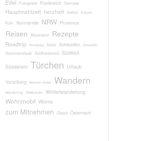
Eifel
Frankreich
Fotografie
Gemüse
Hauptmahlzeit
herzhaft
Italien
Kräuter
NRW
Normandie
Provence
Köln
Reisen
Rezepte
Rezension
Roadtrip
Schweden
Salat
Rundweg
Smoothie
Südtirol
Sommerurlaub
Südfrankreich
Türchen
Süsskram
Urlaub
Wandern
Vorarlberg
Wahner-Heide
Winterwanderung
Wanderung
Wildkräuter
Wohnmobil
Womo
zum Mitnehmen
Österreich
Öland