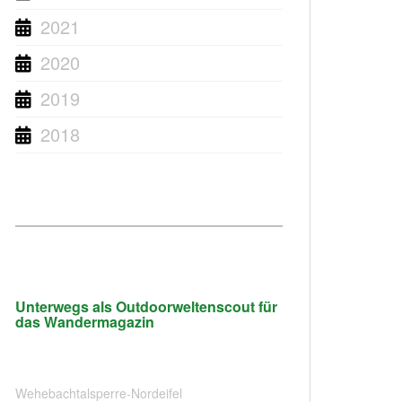
2021
2020
2019
2018
Unterwegs als Outdoorweltenscout für
das Wandermagazin
Wehebachtalsperre-Nordeifel