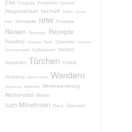
Eifel
Frankreich
Fotografie
Gemüse
Hauptmahlzeit
herzhaft
Italien
Kräuter
NRW
Normandie
Provence
Köln
Reisen
Rezepte
Rezension
Roadtrip
Schweden
Salat
Rundweg
Smoothie
Südtirol
Sommerurlaub
Südfrankreich
Türchen
Süsskram
Urlaub
Wandern
Vorarlberg
Wahner-Heide
Winterwanderung
Wanderung
Wildkräuter
Wohnmobil
Womo
zum Mitnehmen
Österreich
Öland