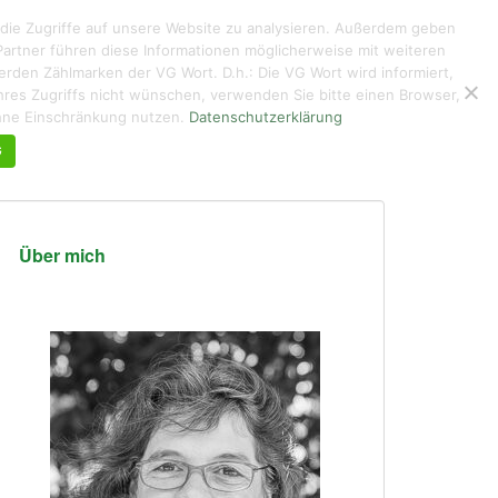
 die Zugriffe auf unsere Website zu analysieren. Außerdem geben
artner führen diese Informationen möglicherweise mit weiteren
den Zählmarken der VG Wort. D.h.: Die VG Wort wird informiert,
g ihres Zugriffs nicht wünschen, verwenden Sie bitte einen Browser,
KUNTERBUNTES
ÜBER MICH DE/EN
KONTAKT
ohne Einschränkung nutzen.
Datenschutzerklärung
G
Über mich