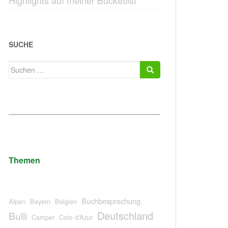
Highlights auf meiner Bucketlist
SUCHE
Suchen
nach:
Themen
Buchbesprechung
Alpen
Bayern
Belgien
Deutschland
Bulli
Camper
Cote d'Azur