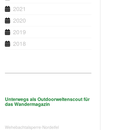
2021
2020
2019
2018
Unterwegs als Outdoorweltenscout für
das Wandermagazin
Wehebachtalsperre-Nordeifel