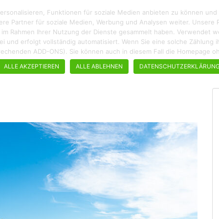
rsonalisieren, Funktionen für soziale Medien anbieten zu können und
ere Partner für soziale Medien, Werbung und Analysen weiter. Unsere P
ie im Rahmen Ihrer Nutzung der Dienste gesammelt haben. Verwendet wer
enfrei und erfolgt vollständig automatisiert. Wenn Sie eine solche Zählun
ROADTRIPS
WANDERN
STÄDTEBUMMEL
REZEPTE
tsprechenden ADD-ONS). Sie können auch in diesem Fall die Homepage 
ALLE AKZEPTIEREN
ALLE ABLEHNEN
DATENSCHUTZERKLÄRUN