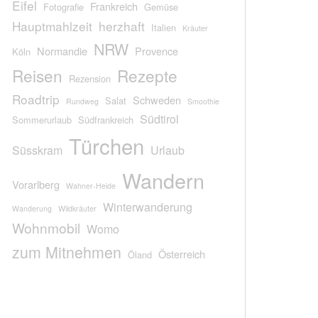
Eifel
Frankreich
Fotografie
Gemüse
Hauptmahlzeit
herzhaft
Italien
Kräuter
NRW
Normandie
Provence
Köln
Reisen
Rezepte
Rezension
Roadtrip
Schweden
Salat
Rundweg
Smoothie
Südtirol
Sommerurlaub
Südfrankreich
Türchen
Süsskram
Urlaub
Wandern
Vorarlberg
Wahner-Heide
Winterwanderung
Wanderung
Wildkräuter
Wohnmobil
Womo
zum Mitnehmen
Österreich
Öland