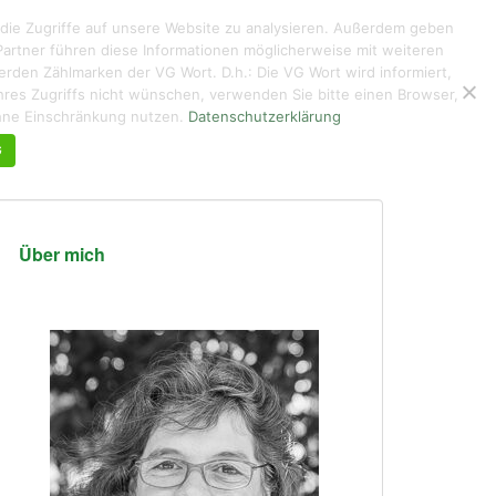
 die Zugriffe auf unsere Website zu analysieren. Außerdem geben
artner führen diese Informationen möglicherweise mit weiteren
den Zählmarken der VG Wort. D.h.: Die VG Wort wird informiert,
g ihres Zugriffs nicht wünschen, verwenden Sie bitte einen Browser,
KUNTERBUNTES
ÜBER MICH DE/EN
KONTAKT
ohne Einschränkung nutzen.
Datenschutzerklärung
G
Über mich