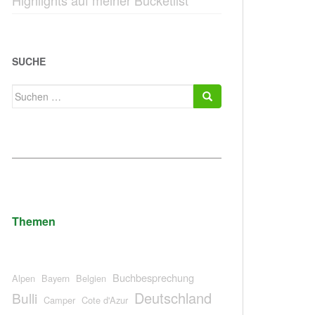
Highlights auf meiner Bucketlist
SUCHE
Suchen
nach:
Themen
Buchbesprechung
Alpen
Bayern
Belgien
Deutschland
Bulli
Camper
Cote d'Azur