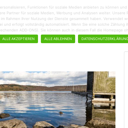
rsonalisieren, Funktionen für soziale Medien anbieten zu können und
ere Partner für soziale Medien, Werbung und Analysen weiter. Unsere P
ie im Rahmen Ihrer Nutzung der Dienste gesammelt haben. Verwendet wer
enfrei und erfolgt vollständig automatisiert. Wenn Sie eine solche Zählun
ROADTRIPS
WANDERN
STÄDTEBUMMEL
REZEPTE
tsprechenden ADD-ONS). Sie können auch in diesem Fall die Homepage 
ALLE AKZEPTIEREN
ALLE ABLEHNEN
DATENSCHUTZERKLÄRUN