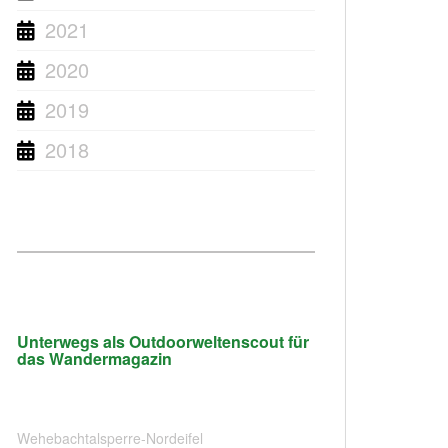
2021
2020
2019
2018
Unterwegs als Outdoorweltenscout für
das Wandermagazin
Wehebachtalsperre-Nordeifel