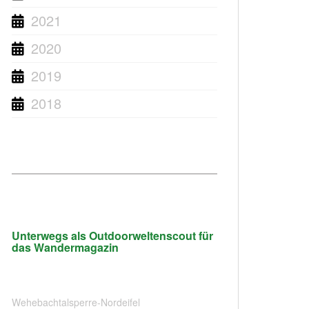
2021
2020
2019
2018
Unterwegs als Outdoorweltenscout für
das Wandermagazin
Wehebachtalsperre-Nordeifel