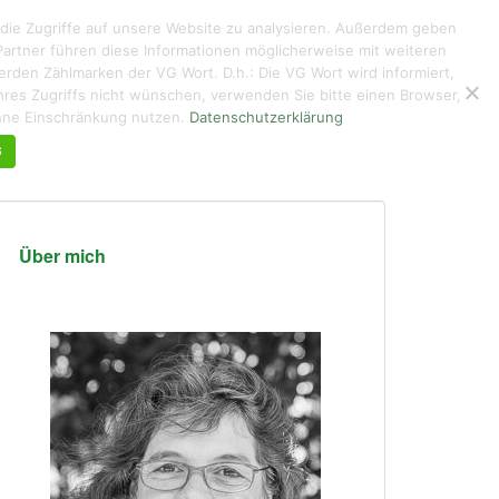
 die Zugriffe auf unsere Website zu analysieren. Außerdem geben
artner führen diese Informationen möglicherweise mit weiteren
den Zählmarken der VG Wort. D.h.: Die VG Wort wird informiert,
g ihres Zugriffs nicht wünschen, verwenden Sie bitte einen Browser,
KUNTERBUNTES
ÜBER MICH DE/EN
KONTAKT
ohne Einschränkung nutzen.
Datenschutzerklärung
G
Über mich