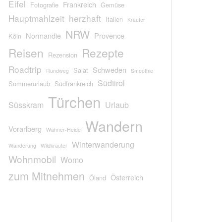
Eifel
Frankreich
Fotografie
Gemüse
Hauptmahlzeit
herzhaft
Italien
Kräuter
NRW
Normandie
Provence
Köln
Reisen
Rezepte
Rezension
Roadtrip
Schweden
Salat
Rundweg
Smoothie
Südtirol
Sommerurlaub
Südfrankreich
Türchen
Süsskram
Urlaub
Wandern
Vorarlberg
Wahner-Heide
Winterwanderung
Wanderung
Wildkräuter
Wohnmobil
Womo
zum Mitnehmen
Österreich
Öland