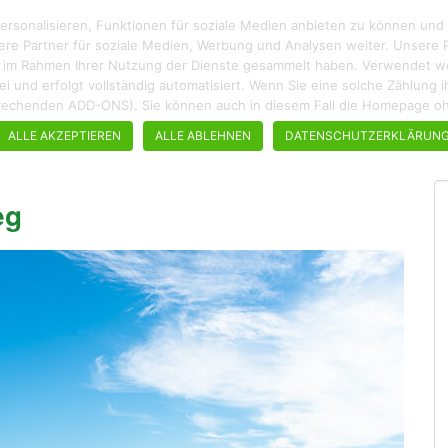
rsonalisieren, Funktionen für soziale Medien anbieten zu können und
ere Partner für soziale Medien, Werbung und Analysen weiter. Unsere P
ie im Rahmen Ihrer Nutzung der Dienste gesammelt haben. Verwendet wer
enfrei und erfolgt vollständig automatisiert. Wenn Sie eine solche Zählun
ROADTRIPS
WANDERN
STÄDTEBUMMEL
REZEPTE
tsprechenden ADD-ONS). Sie können auch in diesem Fall die Homepage 
ALLE AKZEPTIEREN
ALLE ABLEHNEN
DATENSCHUTZERKLÄRUN
eg