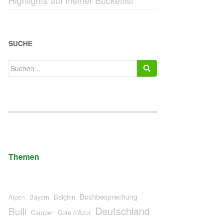
Highlights auf meiner Bucketlist
SUCHE
Suchen
nach:
Themen
Buchbesprechung
Alpen
Bayern
Belgien
Deutschland
Bulli
Camper
Cote d'Azur